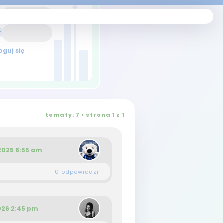
tematy: 7 • strona
1
z
1
 2025 8:55 am
0 odpowiedzi
2026 2:45 pm