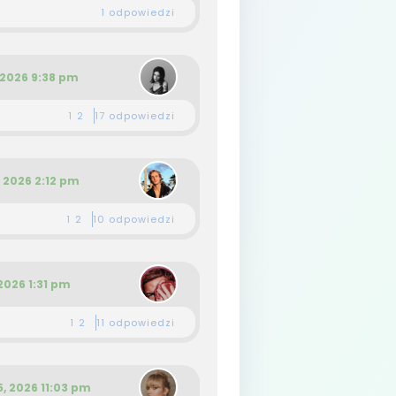
1 odpowiedzi
, 2026 9:38 pm
17 odpowiedzi
1
2
, 2026 2:12 pm
10 odpowiedzi
1
2
2026 1:31 pm
11 odpowiedzi
1
2
5, 2026 11:03 pm