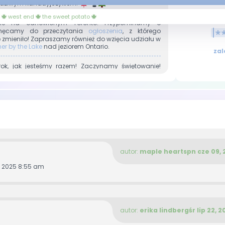
rawdziwym Kanadyjczykiem!
west end
the sweet potato
ie na odnowionym Toronto! Przypominamy o
ęcamy do przeczytania
ogłoszenia
, z którego
ię zmieniło! Zapraszamy również do wzięcia udziału w
r by the Lake
nad jeziorem Ontario.
ok, jak jesteśmy razem! Zaczynamy świętowanie!
 teraz możecie nominować kogoś do
Maple Awards
mał wyróżnienia od administracji i za co!
 pojawiło się nowe
ogłoszenie
! Nastąpiły zmiany w
 użytkowników!
m i na forum zawitała wiosna! Zachęcamy do
raz do zapoznania się z nowym
ogłoszeniem
!
autor:
maple hearts
pn cze 09,
i, Walentynki i już po! A my w ramach spóźnionego
s
nowe ogłoszenie
.
, 2025 8:55 am
 nowi my i nowe
ogłoszenie
. Wpadnij i przeczytaj o
z do nowej
zabawy
!
autor:
erika lindberg
śr lip 22, 
 i spokojnych Świąt
życzy
zespół administracyjny
earts.