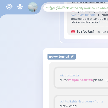
jeśli chcesz stać się p
strona główna
let the city swallow us whole
[03/08/26]
Witajc
twardym resecie
i zach
dowiecie się o tym, co s
letnim wydarzeniu
Summe
[08/07/26]
To już r
Więcej o tym
tutaj
. Już
oraz sprawdzić, kto otrzy
[07/04/26]
Na forum
systemie gratyfikacji dla
nowy temat
͙֒
[23/03/26]
Za okne
dołączenia do
zabawy
o
[15/02/26]
Walentynk
wizualizacja
prezentu mamy dla Wa
autor:
maple hearts
pn cze 09
[11/01/26]
Nowy Rok,
zmianach, a także dołąc
tights, lights & grocery fights
[24/12/25]
Zdrowych
oraz użytkownicy Maple H
alex & erica