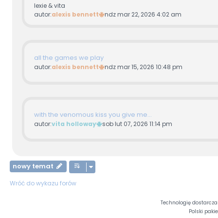
lexie & vita
autor:
alexis bennett
ndz mar 22, 2026 4:02 am
all the games we play
autor:
alexis bennett
ndz mar 15, 2026 10:48 pm
with the venomous kiss you give me...
autor:
vita holloway
sob lut 07, 2026 11:14 pm
nowy temat
Wróć do wykazu forów
Technologię dostarcz
Polski paki