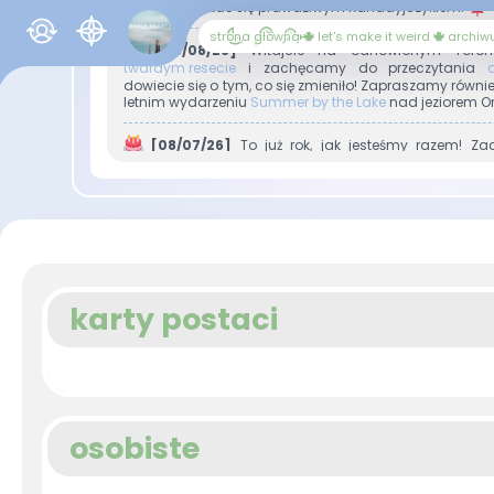
jeśli chcesz stać się prawdziwym Kanadyjczykiem!
strona główna
let's make it weird
archiw
[03/08/26]
Witajcie na odnowionym Toron
twardym resecie
i zachęcamy do przeczytania
dowiecie się o tym, co się zmieniło! Zapraszamy równi
letnim wydarzeniu
Summer by the Lake
nad jeziorem On
[08/07/26]
To już rok, jak jesteśmy razem! Za
Więcej o tym
tutaj
. Już teraz możecie nominować 
oraz sprawdzić, kto otrzymał wyróżnienia od administrac
[07/04/26]
Na forum pojawiło się nowe
ogłoszen
systemie gratyfikacji dla użytkowników!
͙֒
[23/03/26]
Za oknem i na forum zawitała wi
dołączenia do
zabawy
oraz do zapoznania się z now
karty postaci
[15/02/26]
Walentynki, Walentynki i już po! A my
prezentu mamy dla Was
nowe ogłoszenie
.
[11/01/26]
Nowy Rok, nowi my i nowe
ogłoszenie
.
zmianach, a także dołącz do nowej
zabawy
!
osobiste
[24/12/25]
Zdrowych i spokojnych Świąt
życzy
ze
oraz użytkownicy Maple Hearts.