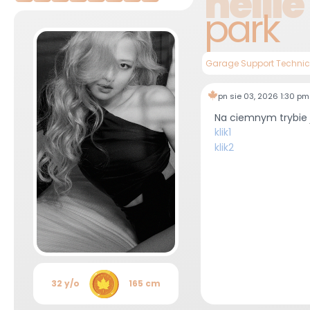
nellie
park
Garage Support Technic
pn sie 03, 2026 1:30 pm
Na ciemnym trybie 
klik1
klik2
32 y/o
165 cm