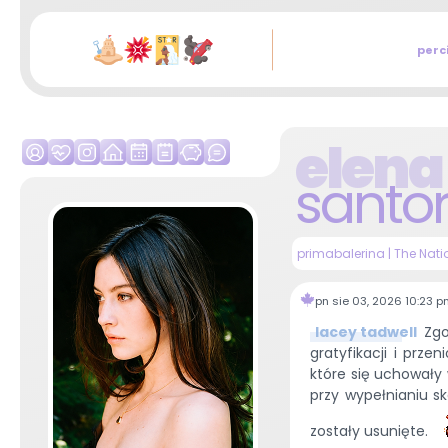
perc
elena
santor
primabalerina | The Nati
pn sie 03, 2026 10:23 
lacey tadwell
Zgod
gratyfikacji i prze
które się uchowały
przy wypełnianiu sk
zostały usunięte.