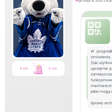
pn maja 19, 2025 2:19 
[01/12/25]
Grudniowe
ogłoszenie
już wisi, a
kalendarzu adwentowym
, fabularnym
Świątecznym
wiele więcej!
[14/11/25]
Toronto w nowej, odświeżonej odsł
zmieniło! I pamiętaj o
twardym resecie
!
[02/11/25]
Szybko! Na forum wpadło nowe
og
zmianach w regulaminie i o planach na forko na najbli
W przypadk
[01/10/25]
Na forum i za oknami październik
kalendarium
oraz
konkurs
, który trudno nazwać plas
omówienia, 
większe zdarzenie w Toronto, a o tym w
lokalnych
(lub użytkow
wszystkim jest nowe
ogłoszenie
.
uprzejmie p
0 y/o
0 cm
[01/09/25]
Witamy wrzesień, a wraz z nim nowe
k
zamieszczać
trochę swojskiego klimatu na
Polish Harvest & Fo
funkcjono
również nowe
ogłoszenie
, więc zachęcamy do zapoznani
mechaniczne
Aby wykonać
twardy reset
, należy wcisnąć kombinację 
jakie mogą s
+ F5 (w wersji dla Mac: command + options + r lub co
Sprawy arch