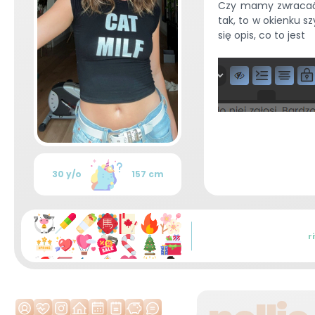
Czy mamy zwracać u
tak, to w okienku s
się opis, co to jest
30 y/o
157 cm
r