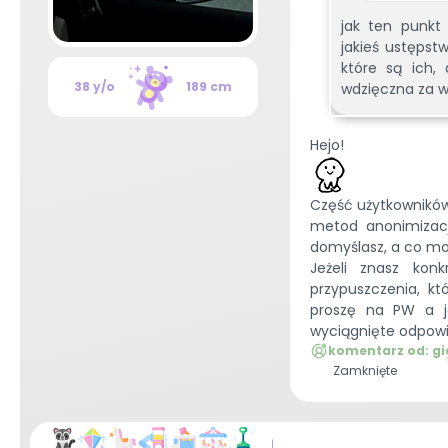
jak ten punkt
jakieś ustępst
które są ich,
38 y/o
189 cm
wdzięczna za w
Hejo!
Część użytkowników,
metod anonimizacji
domyślasz, a co mo
Jeżeli znasz ko
przypuszczenia, k
proszę na PW a ja
wyciągnięte odpowi
komentarz od:
gi
Zamknięte