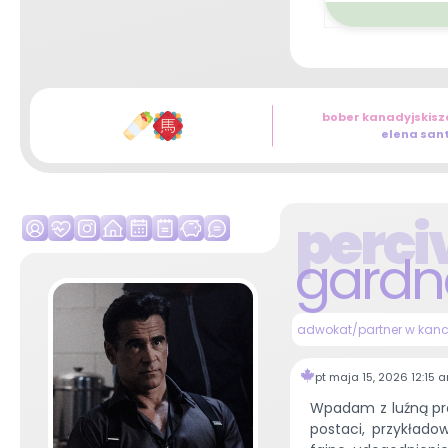
bober kanadyjski
sz
elena sant
perci
gardn
adwokat/partner w kancel
pt maja 15, 2026 12:15 
Wpadam z luźną pr
postaci, przykłado