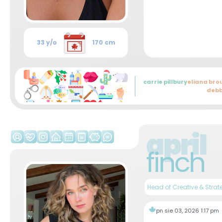
33 y/o
170 cm
carrie pillbury
eliana bro
debb
april
finch
Head of Creative & Stra
pn sie 03, 2026 1:17 pm