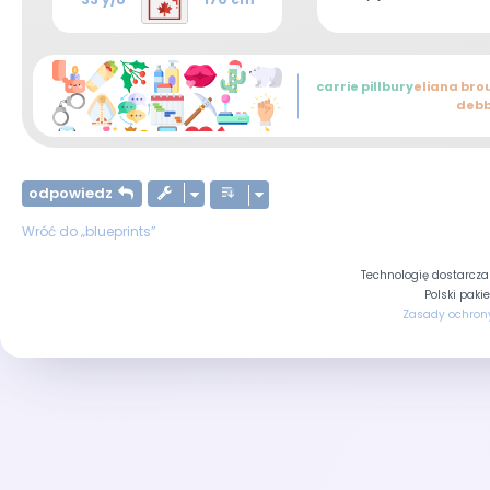
carrie pillbury
eliana bro
debb
odpowiedz
Wróć do „blueprints”
Technologię dostarcz
Polski paki
Zasady ochron